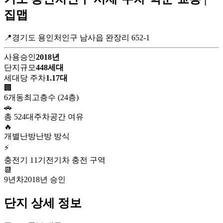
집맵
📍경기도 용인처인구 남사읍 완장리 652-1
사용승인
2018년
단지규모
448세대
세대당 주차
1.17대
🏢
6개동
최고층수 (24층)
🚗
총 524대
주차공간 여유
🔥
개별난방
난방 방식
⚡
충전기 11기
전기차 충전 구역
📆
9년차
2018년 승인
단지 상세 정보