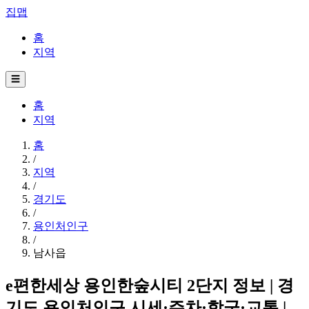
집맵
홈
지역
☰
홈
지역
홈
/
지역
/
경기도
/
용인처인구
/
남사읍
e편한세상 용인한숲시티 2단지 정보 | 경
기도 용인처인구 시세·주차·학군·교통 |