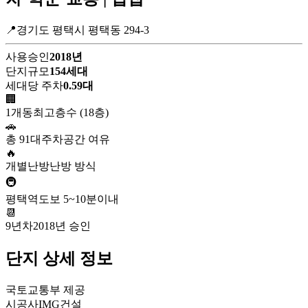
📍경기도 평택시 평택동 294-3
사용승인
2018년
단지규모
154세대
세대당 주차
0.59대
🏢
1개동
최고층수 (18층)
🚗
총 91대
주차공간 여유
🔥
개별난방
난방 방식
🚇
평택역
도보 5~10분이내
📆
9년차
2018년 승인
단지 상세 정보
국토교통부 제공
시공사
IMG건설