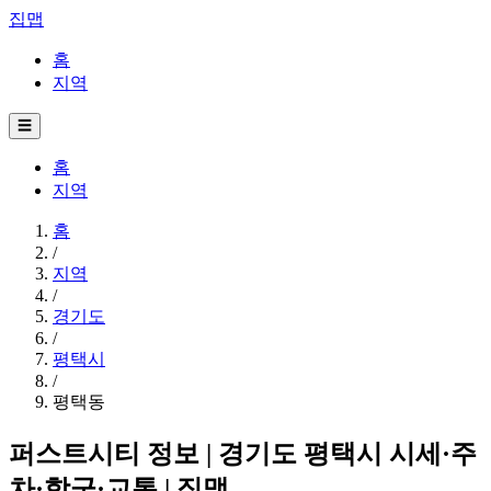
집맵
홈
지역
☰
홈
지역
홈
/
지역
/
경기도
/
평택시
/
평택동
퍼스트시티 정보 | 경기도 평택시 시세·주
차·학군·교통 | 집맵