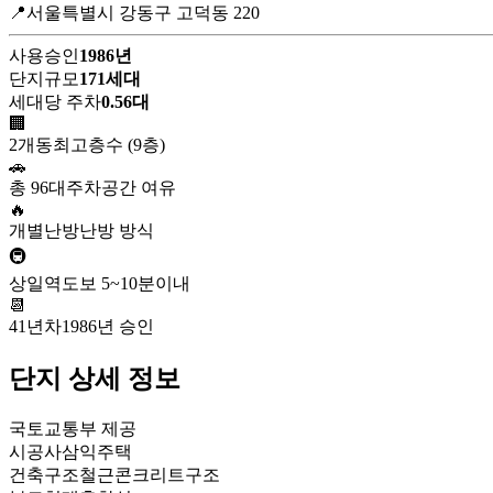
📍서울특별시 강동구 고덕동 220
사용승인
1986년
단지규모
171세대
세대당 주차
0.56대
🏢
2개동
최고층수 (9층)
🚗
총 96대
주차공간 여유
🔥
개별난방
난방 방식
🚇
상일역
도보 5~10분이내
📆
41년차
1986년 승인
단지 상세 정보
국토교통부 제공
시공사
삼익주택
건축구조
철근콘크리트구조