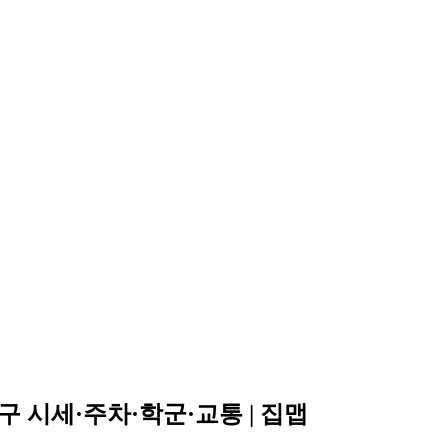
 시세·주차·학군·교통 | 집맵