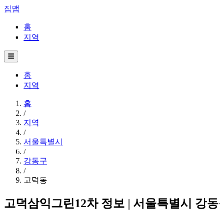
집맵
홈
지역
☰
홈
지역
홈
/
지역
/
서울특별시
/
강동구
/
고덕동
고덕삼익그린12차 정보 | 서울특별시 강동구