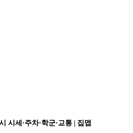
 시세·주차·학군·교통 | 집맵