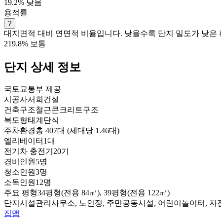
19.2%
낮음
용적률
?
대지면적 대비 연면적 비율입니다. 낮을수록 단지 밀도가 낮은 
219.8%
보통
단지 상세 정보
국토교통부 제공
시공사
서희건설
건축구조
철근콘크리트구조
복도형태
계단식
주차환경
총 407대 (세대당 1.46대)
엘리베이터
1대
전기차 충전기
20기
경비인원
5명
청소인원
3명
소독인원
12명
주요 평형
34평형(전용 84㎡), 39평형(전용 122㎡)
단지시설
관리사무소, 노인정, 주민공동시설, 어린이놀이터, 
집맵