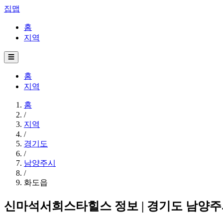
집맵
홈
지역
☰
홈
지역
홈
/
지역
/
경기도
/
남양주시
/
화도읍
신마석서희스타힐스 정보 | 경기도 남양주시