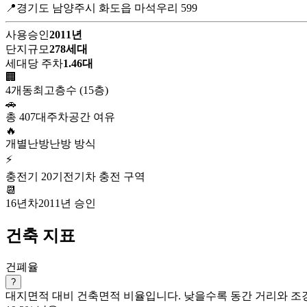
📍경기도 남양주시 화도읍 마석우리 599
사용승인
2011년
단지규모
278세대
세대당 주차
1.46대
🏢
4개동
최고층수 (15층)
🚗
총 407대
주차공간 여유
🔥
개별난방
난방 방식
⚡
충전기 20기
전기차 충전 구역
📆
16년차
2011년 승인
건축 지표
건폐율
?
대지면적 대비 건축면적 비율입니다. 낮을수록 동간 거리와 조경