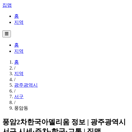
집맵
홈
지역
☰
홈
지역
홈
/
지역
/
광주광역시
/
서구
/
풍암동
풍암2차한국아델리움 정보 | 광주광역시
서구 시세·주차·학군·교통 | 집맵