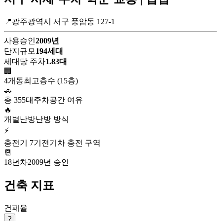
📍광주광역시 서구 풍암동 127-1
사용승인
2009년
단지규모
194세대
세대당 주차
1.83대
🏢
4개동
최고층수 (15층)
🚗
총 355대
주차공간 여유
🔥
개별난방
난방 방식
⚡
충전기 7기
전기차 충전 구역
📆
18년차
2009년 승인
건축 지표
건폐율
?