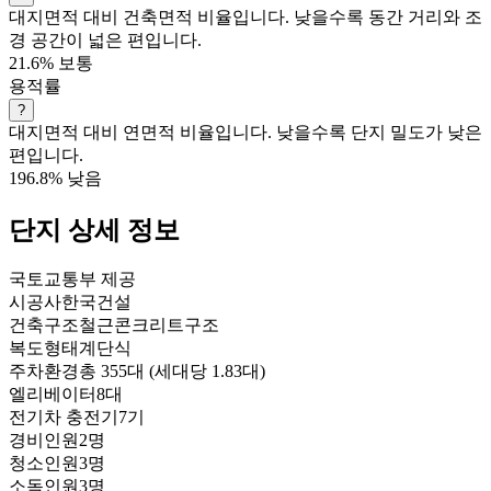
대지면적 대비 건축면적 비율입니다. 낮을수록 동간 거리와 조
경 공간이 넓은 편입니다.
21.6%
보통
용적률
?
대지면적 대비 연면적 비율입니다. 낮을수록 단지 밀도가 낮은
편입니다.
196.8%
낮음
단지 상세 정보
국토교통부 제공
시공사
한국건설
건축구조
철근콘크리트구조
복도형태
계단식
주차환경
총 355대 (세대당 1.83대)
엘리베이터
8대
전기차 충전기
7기
경비인원
2명
청소인원
3명
소독인원
3명