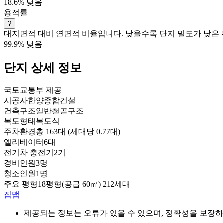
18.6%
낮음
용적률
?
대지면적 대비 연면적 비율입니다. 낮을수록 단지 밀도가 낮은 
99.9%
낮음
단지 상세 정보
국토교통부 제공
시공사
한양종합건설
건축구조
일반철골구조
복도형태
복도식
주차환경
총 163대 (세대당 0.77대)
엘리베이터
6대
전기차 충전기
2기
경비인원
3명
청소인원
1명
주요 평형
18평형(공급 60㎡) 212세대
집맵
제공되는 정보는 오류가 있을 수 있으며, 정확성을 보장하