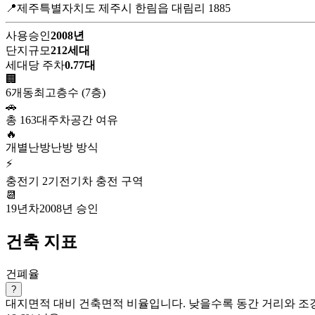
📍제주특별자치도 제주시 한림읍 대림리 1885
사용승인
2008년
단지규모
212세대
세대당 주차
0.77대
🏢
6개동
최고층수 (7층)
🚗
총 163대
주차공간 여유
🔥
개별난방
난방 방식
⚡
충전기 2기
전기차 충전 구역
📆
19년차
2008년 승인
건축 지표
건폐율
?
대지면적 대비 건축면적 비율입니다. 낮을수록 동간 거리와 조경