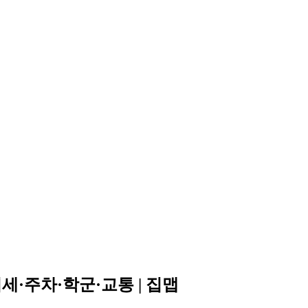
세·주차·학군·교통 | 집맵