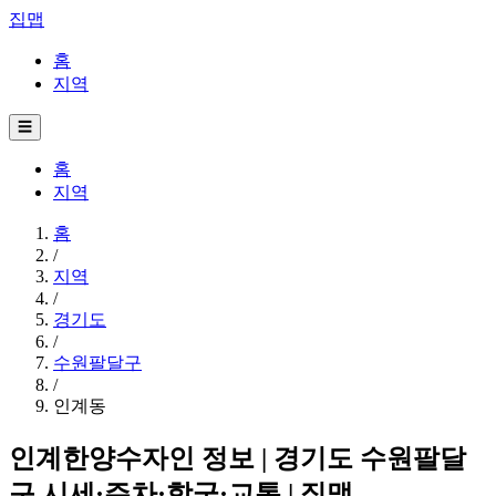
집맵
홈
지역
☰
홈
지역
홈
/
지역
/
경기도
/
수원팔달구
/
인계동
인계한양수자인 정보 | 경기도 수원팔달
구 시세·주차·학군·교통 | 집맵