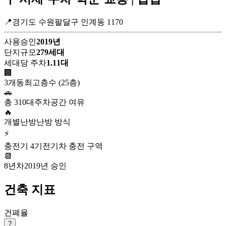
📍경기도 수원팔달구 인계동 1170
사용승인
2019년
단지규모
279세대
세대당 주차
1.11대
🏢
3개동
최고층수 (25층)
🚗
총 310대
주차공간 여유
🔥
개별난방
난방 방식
⚡
충전기 4기
전기차 충전 구역
📆
8년차
2019년 승인
건축 지표
건폐율
?