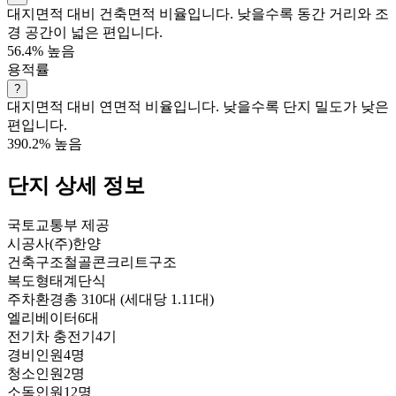
대지면적 대비 건축면적 비율입니다. 낮을수록 동간 거리와 조
경 공간이 넓은 편입니다.
56.4%
높음
용적률
?
대지면적 대비 연면적 비율입니다. 낮을수록 단지 밀도가 낮은
편입니다.
390.2%
높음
단지 상세 정보
국토교통부 제공
시공사
(주)한양
건축구조
철골콘크리트구조
복도형태
계단식
주차환경
총 310대 (세대당 1.11대)
엘리베이터
6대
전기차 충전기
4기
경비인원
4명
청소인원
2명
소독인원
12명