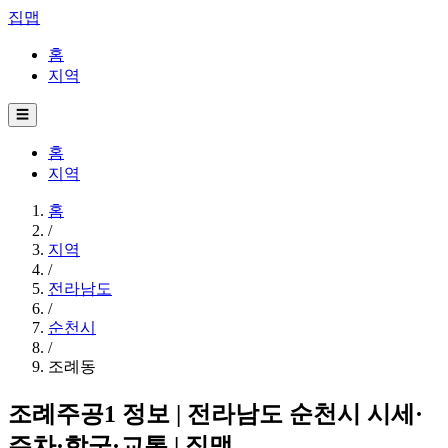
집맵
홈
지역
☰
홈
지역
홈
/
지역
/
전라남도
/
순천시
/
조례동
조례주공1 정보 | 전라남도 순천시 시세·
주차·학군·교통 | 집맵