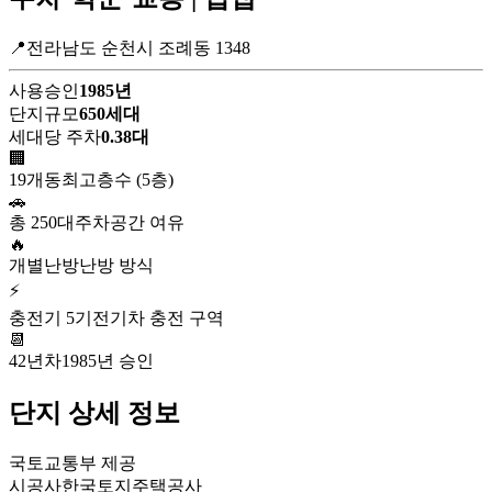
📍전라남도 순천시 조례동 1348
사용승인
1985년
단지규모
650세대
세대당 주차
0.38대
🏢
19개동
최고층수 (5층)
🚗
총 250대
주차공간 여유
🔥
개별난방
난방 방식
⚡
충전기 5기
전기차 충전 구역
📆
42년차
1985년 승인
단지 상세 정보
국토교통부 제공
시공사
한국토지주택공사