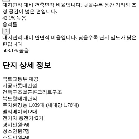
대지면적 대비 건축면적 비율입니다. 낮을수록 동간 거리와 조
경 공간이 넓은 편입니다.
42.1%
높음
용적률
?
대지면적 대비 연면적 비율입니다. 낮을수록 단지 밀도가 낮은
편입니다.
503.1%
높음
단지 상세 정보
국토교통부 제공
시공사
롯데건설
건축구조
철근콘크리트구조
복도형태
계단식
주차환경
총 1,039대 (세대당 1.76대)
엘리베이터
12대
전기차 충전기
42기
경비인원
6명
청소인원
7명
소독인원
4명